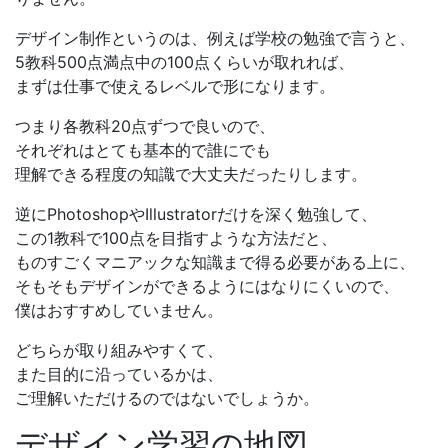
デザイン制作というのは、例えば学校の勉強で言うと、
5教科500点満点中の100点くらいが取れれば、
まずは仕事で使えるレベルで形になります。
つまり
各教科20点ずつで良い
ので、
それぞれはとても基本的で誰にでも
理解できる程度の知識で大丈夫だったりします。
逆にPhotoshopやIllustratorだけを深く勉強して、
この1教科で100点を目指すような方法だと、
ものすごくマニアックな知識まで得る必要がある上に、
そもそもデザインができるようにはなりにくい
ので、
僕はおすすめしていません。
どちらが取り組みやすくて、
また目的に沿っているかは、
ご理解いただけるのではないでしょうか。
デザイン学習の
地図