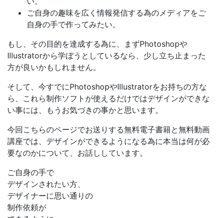
い。
ご自身の
趣味を広く情報発信する為
のメディアをご
自身の手で作ってみたい。
もし、その目的を達成する為に、まず
Photoshopや
Illustratorから学ぼうとしているなら、少し立ち止まった
方が良い
かもしれません。
そして、今すでにPhotoshopやIllustratorをお持ちの方な
ら、これら
制作ソフトが使えるだけではデザインができな
い
事には、もうお気づきの事かと思います。
今回こちらのページでお送りする無料電子書籍と無料動画
講座では、
デザインができるようになる為に本当は何が必
要なのか
について、お話ししています。
ご自身の手で
デザインされたい方、
デザイナーに思い通りの
制作依頼が